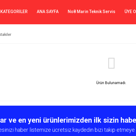
 KATEGORİLER
ANA SAYFA
No8 Marin Teknik Servis
ÜYE 
ktakiler
Ürün Bulunamadı.
 ve en yeni ürünlerimizden ilk sizin habe
esinizi haber listemize ücretsiz kaydedin bizi takip etmeye 