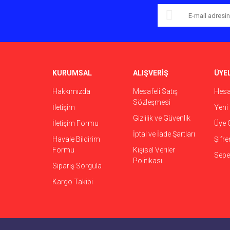
KURUMSAL
ALIŞVERİŞ
ÜYEL
Hakkımızda
Mesafeli Satış
Hes
Sözleşmesi
İletişim
Yeni 
Gizlilik ve Güvenlik
İletişim Formu
Üye G
İptal ve İade Şartları
Havale Bildirim
Şifr
Formu
Kişisel Veriler
Sepet
Politikası
Sipariş Sorgula
Kargo Takibi