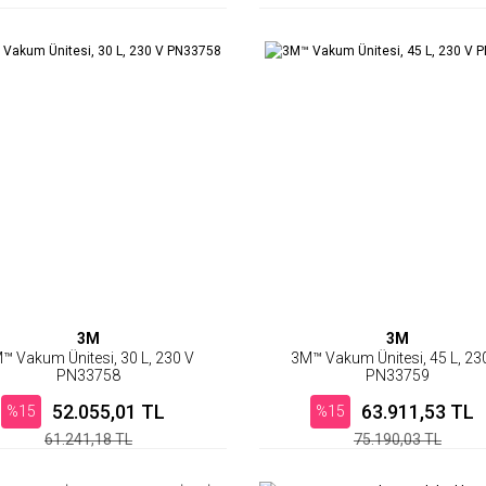
3M
3M
™ Vakum Ünitesi, 30 L, 230 V
3M™ Vakum Ünitesi, 45 L, 23
PN33758
PN33759
52.055,01 TL
63.911,53 TL
%15
%15
61.241,18 TL
75.190,03 TL