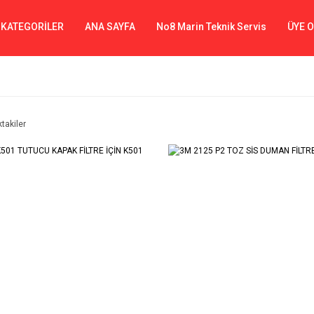
 KATEGORİLER
ANA SAYFA
No8 Marin Teknik Servis
ÜYE 
ktakiler