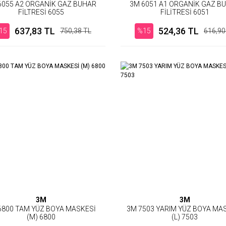
6055 A2 ORGANİK GAZ BUHAR
3M 6051 A1 ORGANİK GAZ B
FİLTRESİ 6055
FİLİTRESİ 6051
637,83 TL
524,36 TL
15
750,38 TL
%15
616,90
3M
3M
6800 TAM YÜZ BOYA MASKESİ
3M 7503 YARIM YÜZ BOYA MA
(M) 6800
(L) 7503