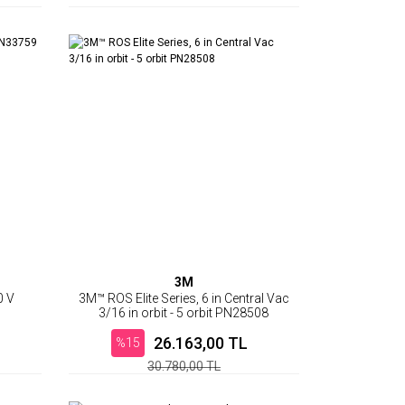
3M
0 V
3M™ ROS Elite Series, 6 in Central Vac
3/16 in orbit - 5 orbit PN28508
26.163,00 TL
%15
30.780,00 TL