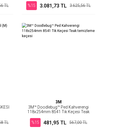
3.081,73 TL
56 TL
%15
3.625,56 TL
3M
SKESİ
3M™ Doodlebug™ Ped Kahverengi
118x254mm 8541 Tik Keçesi Teak
temizleme keçesi
481,95 TL
58 TL
%15
567,00 TL