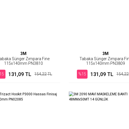
3M
3M
abaka Sünger Zımpara Fine
Tabaka Sünger Zımpara Fi
115x140mm PN3810
115x140mm PN3809
131,09 TL
131,09 TL
15
154,22 TL
%15
154,22