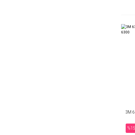
3M 6
%1