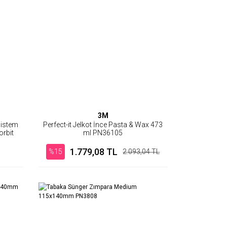
3M
Sistem
Perfect-it Jelkot İnce Pasta & Wax 473
orbit
ml PN36105
1.779,08 TL
%15
2.093,04 TL