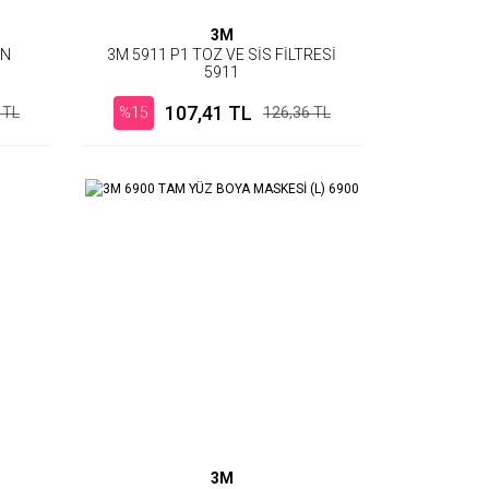
3M
AN
3M 5911 P1 TOZ VE SİS FİLTRESİ
5911
107,41 TL
 TL
%15
126,36 TL
3M