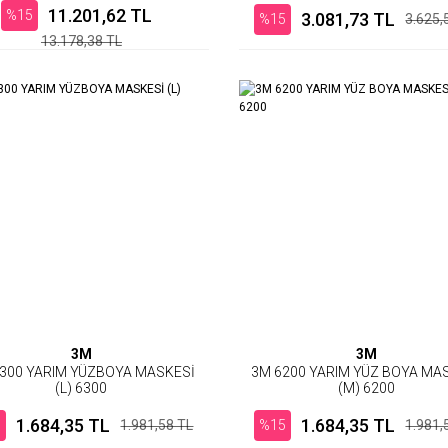
11.201,62 TL
%15
3.081,73 TL
%15
3.625,
13.178,38 TL
3M
3M
300 YARIM YÜZBOYA MASKESİ
3M 6200 YARIM YÜZ BOYA MA
(L) 6300
(M) 6200
1.684,35 TL
1.684,35 TL
5
1.981,58 TL
%15
1.981,