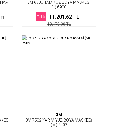
UHAR
3M 6900 TAM YÜZ BOYA MASKESİ
(L) 6900
11.201,62 TL
%15
 TL
13.178,38 TL
3M
SKESİ
3M 7502 YARIM YÜZ BOYA MASKESİ
(M) 7502