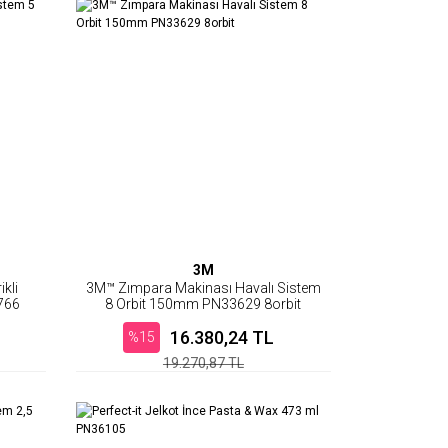
3M
kli
3M™ Zımpara Makinası Havalı Sistem
766
8 Orbit 150mm PN33629 8orbit
16.380,24 TL
%15
19.270,87 TL