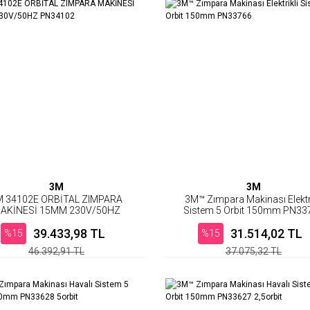
3M
3M
M 34102E ORBİTAL ZIMPARA
3M™ Zımpara Makinası Elektri
AKİNESİ 15MM 230V/50HZ
Sistem 5 Orbit 150mm PN33
PN34102
39.433,98 TL
31.514,02 TL
%15
%15
46.392,91 TL
37.075,32 TL