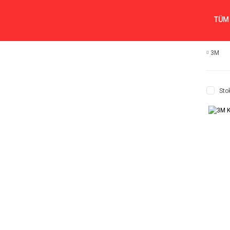
TÜM
3M
Sto