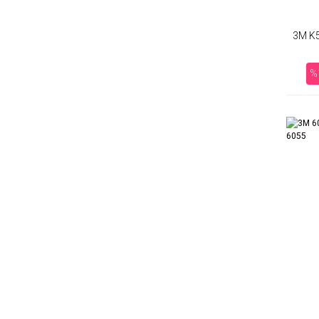
3M K
%