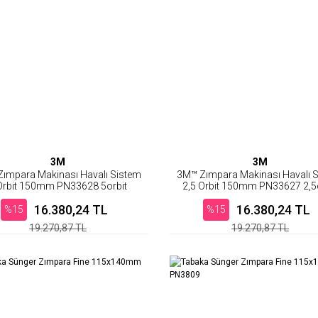
3M
3M
ımpara Makinası Havalı Sistem
3M™ Zımpara Makinası Havalı 
Orbit 150mm PN33628 5orbit
2,5 Orbit 150mm PN33627 2,5
16.380,24 TL
16.380,24 TL
%15
%15
19.270,87 TL
19.270,87 TL