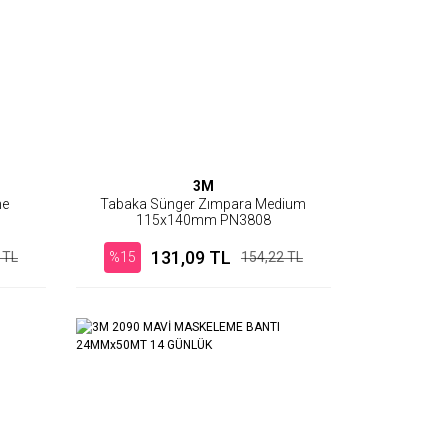
3M
ne
Tabaka Sünger Zımpara Medium
115x140mm PN3808
131,09 TL
 TL
%15
154,22 TL