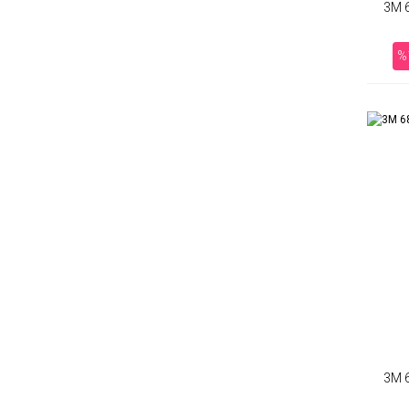
3M 
%
3M 