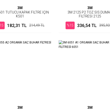
3M
3M
501 TUTUCU KAPAK FİLTRE İÇİN
3M 2125 P2 TOZ SİS DUM
K501
FİLTRESİ 2125
182,31 TL
336,54 TL
15
214,49 TL
%15
395,93
3M
3M