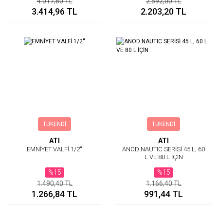
4.017,60 TL
2.592,00 TL
3.414,96 TL
2.203,20 TL
TÜKENDİ
TÜKENDİ
ATI
ATI
EMNİYET VALFİ 1/2''
ANOD NAUTIC SERİSİ 45 L, 60
L VE 80 L İÇİN
%15
%15
1.490,40 TL
1.166,40 TL
1.266,84 TL
991,44 TL