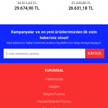
34.911,65 TL
31.330,80 TL
29.674,90 TL
26.631,18 TL
Kampanyalar ve en yeni ürünlerimizden ilk sizin
haberiniz olsun!
Mail adresinizi haber listemize ücretsiz kaydedin bizi takip etmeye başlayın.
KAYDOL
KURUMSAL
Hakkımızda
İletişim
İletişim Formu
Havale Bildirim Formu