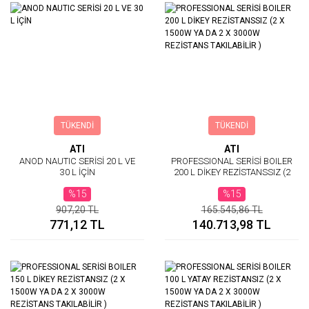
TÜKENDİ
TÜKENDİ
ATI
ATI
ANOD NAUTIC SERİSİ 20 L VE
PROFESSIONAL SERİSİ BOILER
30 L İÇİN
200 L DİKEY REZİSTANSSIZ (2
X 1500W YA DA 2 X 3000W
%15
%15
REZİSTANS TAKILABİLİR )
907,20 TL
165.545,86 TL
771,12 TL
140.713,98 TL