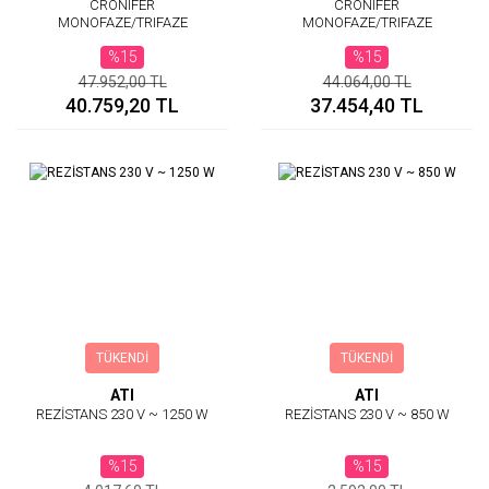
CRONIFER
CRONIFER
MONOFAZE/TRIFAZE
MONOFAZE/TRIFAZE
REZİSTANS 3000W
REZİSTANS 1500W
%15
%15
PROFESSIONAL SERİSİ İÇİN
PROFESSIONAL SERİSİ İÇİN
47.952,00 TL
44.064,00 TL
40.759,20 TL
37.454,40 TL
TÜKENDİ
TÜKENDİ
ATI
ATI
REZİSTANS 230 V ~ 1250 W
REZİSTANS 230 V ~ 850 W
%15
%15