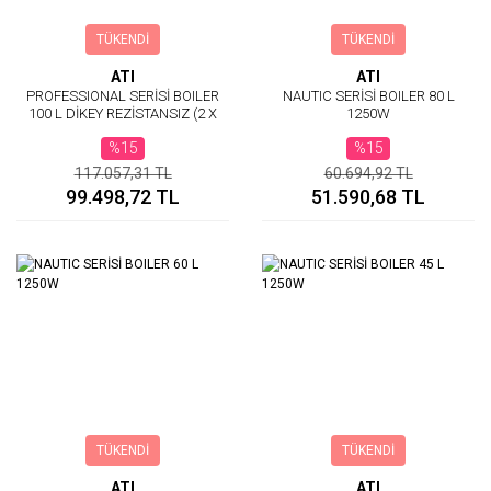
TÜKENDİ
TÜKENDİ
ATI
ATI
PROFESSIONAL SERİSİ BOILER
NAUTIC SERİSİ BOILER 80 L
100 L DİKEY REZİSTANSIZ (2 X
1250W
1500W YA DA 2 X 3000W
%15
%15
REZİSTANS TAKILABİLİR )
117.057,31 TL
60.694,92 TL
99.498,72 TL
51.590,68 TL
TÜKENDİ
TÜKENDİ
ATI
ATI