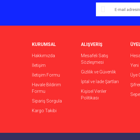
KURUMSAL
ALIŞVERİŞ
ÜYEL
Hakkımızda
Mesafeli Satış
Hes
Sözleşmesi
İletişim
Yeni 
Gizlilik ve Güvenlik
İletişim Formu
Üye G
İptal ve İade Şartları
Havale Bildirim
Şifr
Formu
Kişisel Veriler
Sepet
Politikası
Sipariş Sorgula
Kargo Takibi