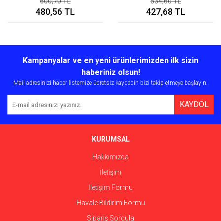
600,70 TL
534,60 TL
480,56 TL
427,68 TL
Kampanyalar ve en yeni ürünlerimizden ilk sizin
haberiniz olsun!
Mail adresinizi haber listemize ücretsiz kaydedin bizi takip etmeye başlayın.
KAYDOL
KURUMSAL
Hakkımızda
İletişim
İletişim Formu
Havale Bildirim Formu
Sipariş Sorgula