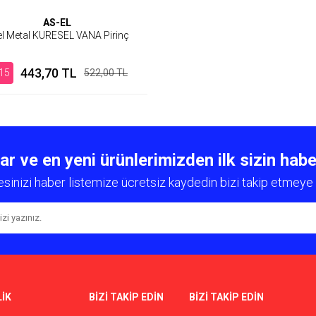
AS-EL
l Metal KURESEL VANA Pirinç
443,70 TL
15
522,00 TL
 ve en yeni ürünlerimizden ilk sizin habe
esinizi haber listemize ücretsiz kaydedin bizi takip etmeye 
İK
BİZİ TAKİP EDİN
BİZİ TAKİP EDİN