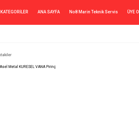
 KATEGORİLER
ANA SAYFA
No8 Marin Teknik Servis
ÜYE 
ktakiler