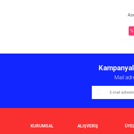
Ase
%
Kampanyalar
Mail adr
KURUMSAL
ALIŞVERİŞ
ÜYEL