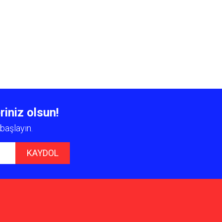
riniz olsun!
başlayın.
KAYDOL