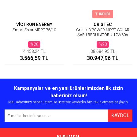
TÜKENDİ
VİCTRON ENERGY
CRISTEC
Smart Solar MPPT 75/10
Cristec YPOWER MPPT SOLAR
ŞARJ REGÜLATÖRÜ 12V/60A
FANSIZ
%20
%20
4.458,24 TL
38.684,95 TL
3.566,59 TL
30.947,96 TL
Kampanyalar ve en yeni ürünlerimizden ilk sizin
haberiniz olsun!
Mail adresinizi haber listemize ücretsiz kaydedin bizi takip etmeye başlayın.
KAYDOL