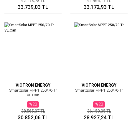
42.173,78 TL
41.466,17 TL
33.739,03 TL
33.172,93 TL
VİCTRON ENERGY
VİCTRON ENERGY
SmartSolar MPPT 250/70-Tr
SmartSolar MPPT 250/70-Tr
VE.Can
%20
%20
38.565,07 TL
36.159,05 TL
30.852,06 TL
28.927,24 TL