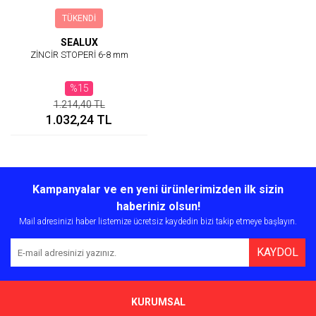
TÜKENDİ
SEALUX
ZİNCİR STOPERİ 6-8 mm
%15
1.214,40 TL
1.032,24 TL
Kampanyalar ve en yeni ürünlerimizden ilk sizin
haberiniz olsun!
Mail adresinizi haber listemize ücretsiz kaydedin bizi takip etmeye başlayın.
KAYDOL
KURUMSAL