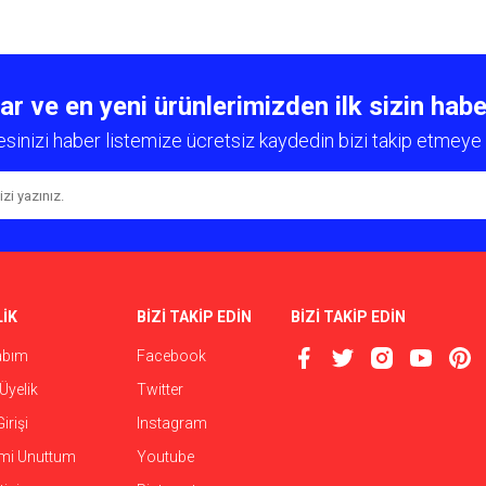
diğer konularda yetersiz gördüğünüz noktaları öneri formunu kullanarak tarafımıza
Bu ürüne ilk yorumu siz yapın!
 ve en yeni ürünlerimizden ilk sizin habe
esinizi haber listemize ücretsiz kaydedin bizi takip etmeye 
Yorum Yaz
İK
BİZİ TAKİP EDİN
BİZİ TAKİP EDİN
abım
Facebook
Gönder
Üyelik
Twitter
irişi
Instagram
emi Unuttum
Youtube