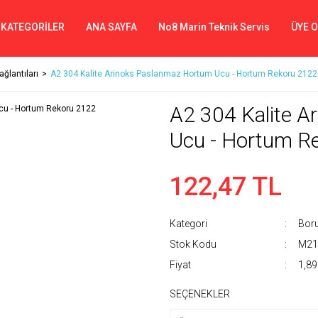
 KATEGORİLER
ANA SAYFA
No8 Marin Teknik Servis
ÜYE 
ğlantıları
A2 304 Kalite Arinoks Paslanmaz Hortum Ucu - Hortum Rekoru 2122
A2 304 Kalite 
Ucu - Hortum R
122,47 TL
Kategori
Boru
Stok Kodu
M21
Fiyat
1,89
SEÇENEKLER