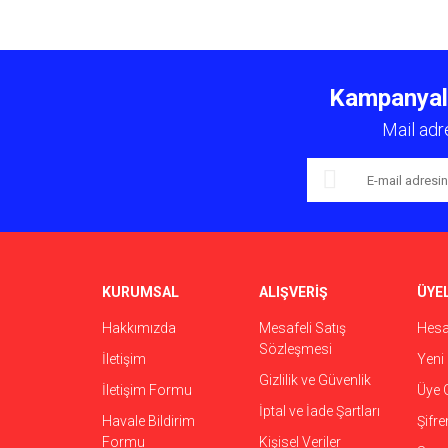
Bu ürünün fiyat bilgisi, resim, ürün açıklamalarında ve 
Görüş ve önerileriniz için teşekkür ederiz.
Kampanyalar
Ürün resmi kalitesiz, bozuk veya görüntülenemiyor.
Mail adr
Ürün açıklamasında eksik bilgiler bulunuyor.
Ürün bilgilerinde hatalar bulunuyor.
Ürün fiyatı diğer sitelerden daha pahalı.
Bu ürüne benzer farklı alternatifler olmalı.
KURUMSAL
ALIŞVERİŞ
ÜYEL
Hakkımızda
Mesafeli Satış
Hes
Sözleşmesi
İletişim
Yeni 
Gizlilik ve Güvenlik
İletişim Formu
Üye G
İptal ve İade Şartları
Havale Bildirim
Şifr
Formu
Kişisel Veriler