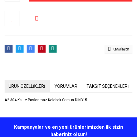
Karşılaştır
ÜRÜN ÖZELLİKLERİ
YORUMLAR
TAKSİT SEÇENEKLERİ
A2 304 Kalite Paslanmaz Kelebek Somun DIN315
Bu ürünün fiyat bilgisi, resim, ürün açıklamalarında ve diğer
konularda yetersiz gördüğünüz noktaları öneri formunu kullanarak
Bu ürüne ilk yorumu siz yapın!
Kampanyalar ve en yeni ürünlerimizden ilk sizin
tarafımıza iletebilirsiniz.
Görüş ve önerileriniz için teşekkür ederiz.
haberiniz olsun!