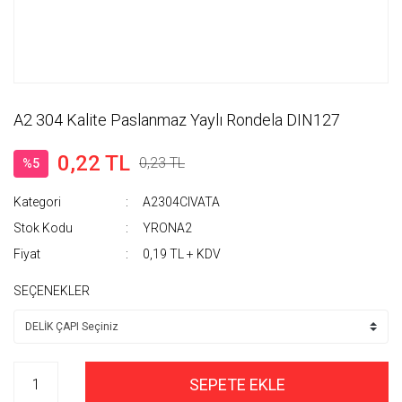
A2 304 Kalite Paslanmaz Yaylı Rondela DIN127
0,22 TL
0,23 TL
%5
Kategori
A2304CIVATA
Stok Kodu
YRONA2
Fiyat
0,19 TL + KDV
SEÇENEKLER
SEPETE EKLE