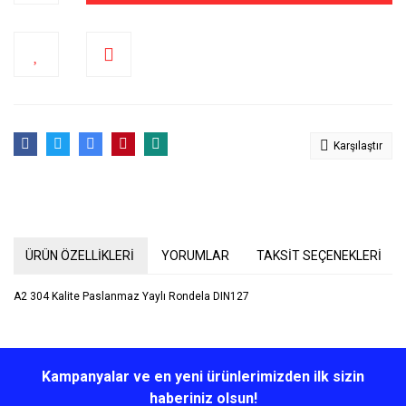
Karşılaştır
ÜRÜN ÖZELLİKLERİ
YORUMLAR
TAKSİT SEÇENEKLERİ
A2 304 Kalite Paslanmaz Yaylı Rondela DIN127
Bu ürünün fiyat bilgisi, resim, ürün açıklamalarında ve diğer
konularda yetersiz gördüğünüz noktaları öneri formunu kullanarak
Bu ürüne ilk yorumu siz yapın!
Kampanyalar ve en yeni ürünlerimizden ilk sizin
tarafımıza iletebilirsiniz.
Görüş ve önerileriniz için teşekkür ederiz.
haberiniz olsun!