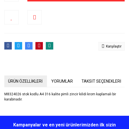
Karşılaştır
ÜRÜN ÖZELLİKLERİ
YORUMLAR
TAKSİT SEÇENEKLERİ
M8324026 stok kodlu A4 316 kalite pimli zincir kilidi krom kaplamalı bir
karabinadır.
Bu ürünün fiyat bilgisi, resim, ürün açıklamalarında ve diğer
konularda yetersiz gördüğünüz noktaları öneri formunu kullanarak
Bu ürüne ilk yorumu siz yapın!
Kampanyalar ve en yeni ürünlerimizden ilk sizin
tarafımıza iletebilirsiniz.