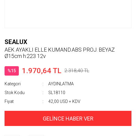
SEALUX
AEK AYAKLI ELLE KUMAND.ABS PROJ. BEYAZ
Ø15cm h:223 12v
1.970,64 TL
2.318,40 TL
%15
Kategori
AYDINLATMA
Stok Kodu
SL18110
Fiyat
42,00 USD + KDV
GELİNCE HABER VER