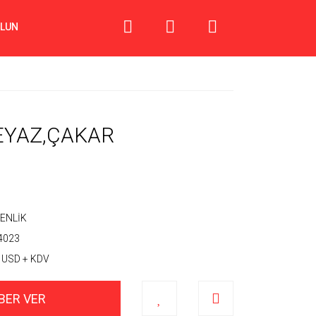
OLUN
EYAZ,ÇAKAR
ENLİK
4023
 USD + KDV
BER VER