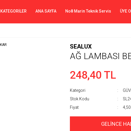
 KATEGORİLER
ANA SAYFA
No8 Marin Teknik Servis
ÜYE 
SEALUX
AĞ LAMBASI B
248,40 TL
Kategori
GÜV
Stok Kodu
SL2
Fiyat
4,50
GELİNCE HA