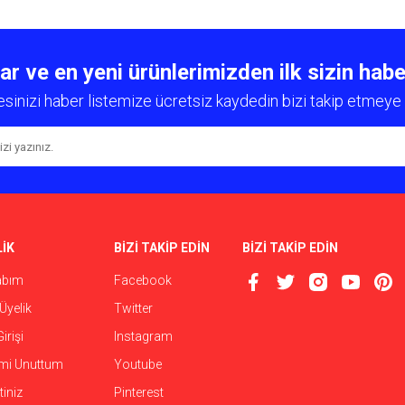
diğer konularda yetersiz gördüğünüz noktaları öneri formunu kullanarak tarafımıza
Bu ürüne ilk yorumu siz yapın!
 ve en yeni ürünlerimizden ilk sizin habe
esinizi haber listemize ücretsiz kaydedin bizi takip etmeye 
Yorum Yaz
İK
BİZİ TAKİP EDİN
BİZİ TAKİP EDİN
abım
Facebook
Gönder
Üyelik
Twitter
irişi
Instagram
emi Unuttum
Youtube
iniz
Pinterest