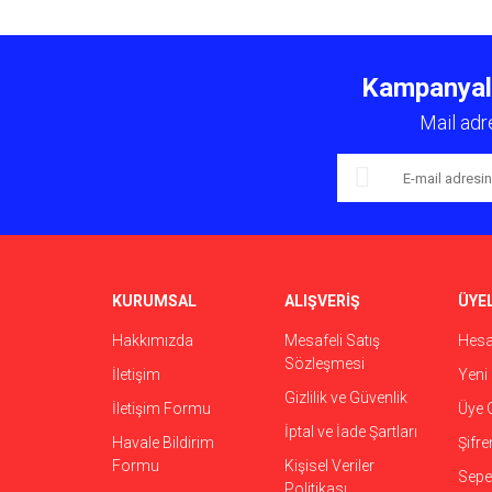
Bu ürünün fiyat bilgisi, resim, ürün açıklamalarında ve 
Görüş ve önerileriniz için teşekkür ederiz.
Kampanyalar
Ürün resmi kalitesiz, bozuk veya görüntülenemiyor.
Mail adr
Ürün açıklamasında eksik bilgiler bulunuyor.
Ürün bilgilerinde hatalar bulunuyor.
Ürün fiyatı diğer sitelerden daha pahalı.
Bu ürüne benzer farklı alternatifler olmalı.
KURUMSAL
ALIŞVERİŞ
ÜYEL
Hakkımızda
Mesafeli Satış
Hes
Sözleşmesi
İletişim
Yeni 
Gizlilik ve Güvenlik
İletişim Formu
Üye G
İptal ve İade Şartları
Havale Bildirim
Şifr
Formu
Kişisel Veriler
Sepet
Politikası