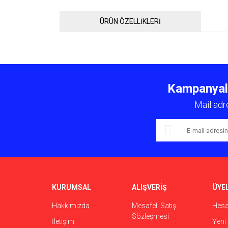
ÜRÜN ÖZELLİKLERİ
Bu ürünün fiyat bilgisi, resim, ürün açıklamalarında ve 
Görüş ve önerileriniz için teşekkür ederiz.
Kampanyalar
Ürün resmi kalitesiz, bozuk veya görüntülenemiyor.
Mail adr
Ürün açıklamasında eksik bilgiler bulunuyor.
Ürün bilgilerinde hatalar bulunuyor.
Ürün fiyatı diğer sitelerden daha pahalı.
Bu ürüne benzer farklı alternatifler olmalı.
KURUMSAL
ALIŞVERİŞ
ÜYEL
Hakkımızda
Mesafeli Satış
Hes
Sözleşmesi
İletişim
Yeni 