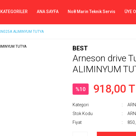
 KATEGORİLER
ANA SAYFA
No8 Marin Teknik Servis
ÜYE 
 ARN025A ALIMINYUM TUTYA
BEST
Arneson drive 
ALIMINYUM TU
918,00 T
%10
Kategori
ARN
Stok Kodu
ARN
Fiyat
850,