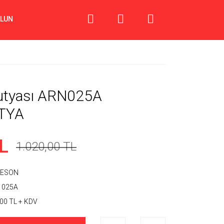
OLUN
Tutyası ARN025A
TYA
L
1.020,00 TL
ESON
 025A
00 TL + KDV