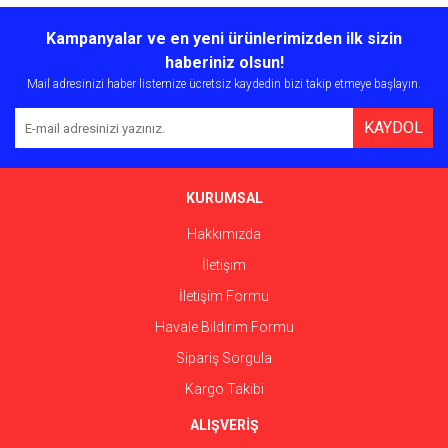
Bu ürünün fiyat bilgisi, resim, ürün açıklamalarında ve diğer
konularda yetersiz gördüğünüz noktaları öneri formunu kullanarak
Bu ürüne ilk yorumu siz yapın!
Kampanyalar ve en yeni ürünlerimizden ilk sizin
tarafımıza iletebilirsiniz.
Görüş ve önerileriniz için teşekkür ederiz.
haberiniz olsun!
Mail adresinizi haber listemize ücretsiz kaydedin bizi takip etmeye başlayın.
Yorum Yaz
Ürün resmi kalitesiz, bozuk veya görüntülenemiyor.
KAYDOL
Ürün açıklamasında eksik bilgiler bulunuyor.
Ürün bilgilerinde hatalar bulunuyor.
Ürün fiyatı diğer sitelerden daha pahalı.
KURUMSAL
Bu ürüne benzer farklı alternatifler olmalı.
Hakkımızda
İletişim
İletişim Formu
Havale Bildirim Formu
Gönder
Sipariş Sorgula
Kargo Takibi
ALIŞVERİŞ