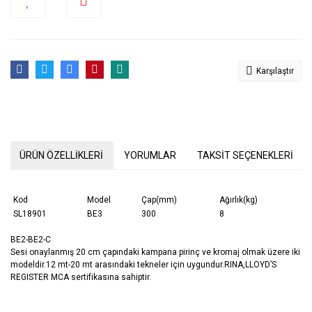
Karşılaştır
ÜRÜN ÖZELLİKLERİ
YORUMLAR
TAKSİT SEÇENEKLERİ
Kod
Model
Çap(mm)
Ağırlık(kg)
SL18901
BE3
300
8
BE2-BE2-C
Sesi onaylanmış 20 cm çapındaki kampana pirinç ve kromaj olmak üzere iki
modeldir.12 mt-20 mt arasındaki tekneler için uygundur.RINA,LLOYD’S
REGISTER MCA sertifikasına sahiptir.