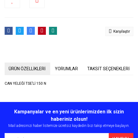
Karşılaştır
ÜRÜN ÖZELLİKLERİ
YORUMLAR
TAKSİT SEÇENEKLERİ
CAN YELEĞİ TSE’Lİ 150 N
Bu ürünün fiyat bilgisi, resim, ürün açıklamalarında ve diğer
konularda yetersiz gördüğünüz noktaları öneri formunu kullanarak
Bu ürüne ilk yorumu siz yapın!
Kampanyalar ve en yeni ürünlerimizden ilk sizin
tarafımıza iletebilirsiniz.
Görüş ve önerileriniz için teşekkür ederiz.
haberiniz olsun!
Mail adresinizi haber listemize ücretsiz kaydedin bizi takip etmeye başlayın.
Yorum Yaz
Ürün resmi kalitesiz, bozuk veya görüntülenemiyor.