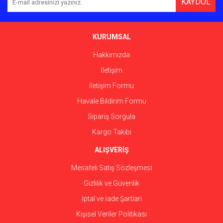
KAYDOL
Ürün açıklamasında eksik bilgiler bulunuyor.
Ürün bilgilerinde hatalar bulunuyor.
Ürün fiyatı diğer sitelerden daha pahalı.
KURUMSAL
Bu ürüne benzer farklı alternatifler olmalı.
Hakkımızda
İletişim
İletişim Formu
Havale Bildirim Formu
Gönder
Sipariş Sorgula
Kargo Takibi
ALIŞVERİŞ
Mesafeli Satış Sözleşmesi
Gizlilik ve Güvenlik
İptal ve İade Şartları
Kişisel Veriler Politikası