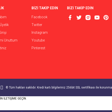
İK
BİZİ TAKİP EDİN
BİZİ TAKİP EDİN
abım
Facebook
Gönder
Üyelik
Twitter
irişi
Instagram
emi Unuttum
Youtube
iniz
Pinterest
© Tüm hakları saklıdır. Kredi kartı bilgileriniz 256bit SSL sertifikası ile korunma
N İLETİŞİME GEÇİN.