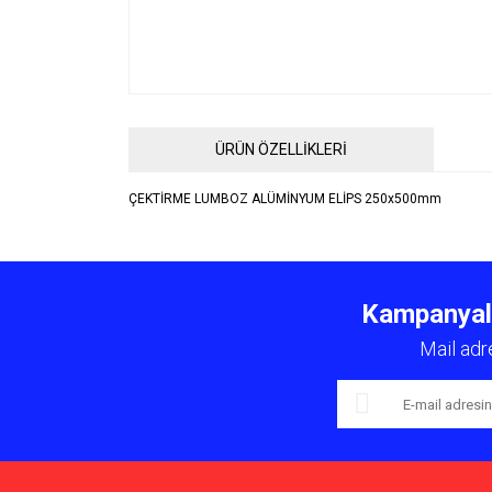
ÜRÜN ÖZELLİKLERİ
ÇEKTİRME LUMBOZ ALÜMİNYUM ELİPS 250x500mm
Bu ürünün fiyat bilgisi, resim, ürün açıklamalarında ve 
Görüş ve önerileriniz için teşekkür ederiz.
Kampanyalar
Ürün resmi kalitesiz, bozuk veya görüntülenemiyor.
Mail adr
Ürün açıklamasında eksik bilgiler bulunuyor.
Ürün bilgilerinde hatalar bulunuyor.
Ürün fiyatı diğer sitelerden daha pahalı.
Bu ürüne benzer farklı alternatifler olmalı.