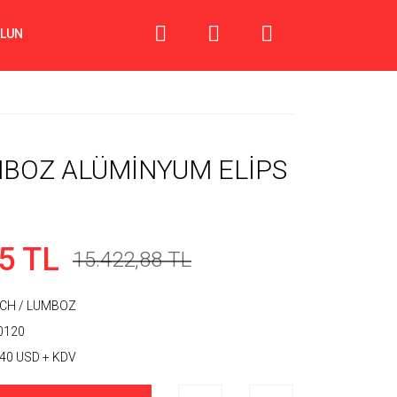
OLUN
BOZ ALÜMİNYUM ELİPS
5 TL
15.422,88 TL
CH / LUMBOZ
0120
,40 USD + KDV