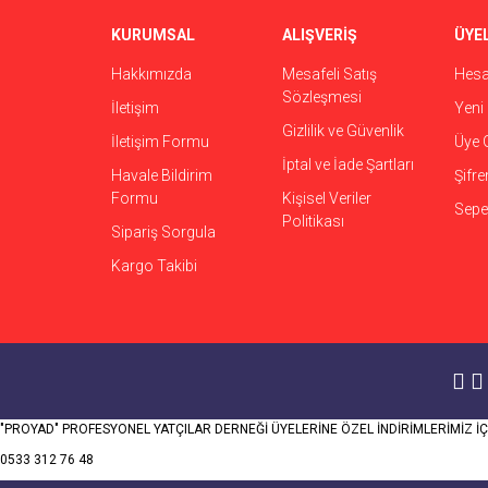
KURUMSAL
ALIŞVERİŞ
ÜYEL
Hakkımızda
Mesafeli Satış
Hes
Sözleşmesi
İletişim
Yeni 
Gizlilik ve Güvenlik
İletişim Formu
Üye G
İptal ve İade Şartları
Havale Bildirim
Şifr
Formu
Kişisel Veriler
Sepet
Politikası
Sipariş Sorgula
Kargo Takibi
"PROYAD" PROFESYONEL YATÇILAR DERNEĞİ ÜYELERİNE ÖZEL İNDİRİMLERİMİZ İÇİ
0533 312 76 48