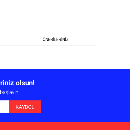
ÖNERİLERİNİZ
 iletebilirsiniz.
riniz olsun!
başlayın.
KAYDOL