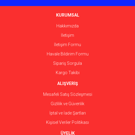
Ürün bilgilerinde hatalar bulunuyor.
Ürün fiyatı diğer sitelerden daha pahalı.
KURUMSAL
Bu ürüne benzer farklı alternatifler olmalı.
Hakkımızda
İletişim
İletişim Formu
Havale Bildirim Formu
Gönder
Sipariş Sorgula
Kargo Takibi
ALIŞVERİŞ
Mesafeli Satış Sözleşmesi
Gizlilik ve Güvenlik
İptal ve İade Şartları
Kişisel Veriler Politikası
ÜYELİK