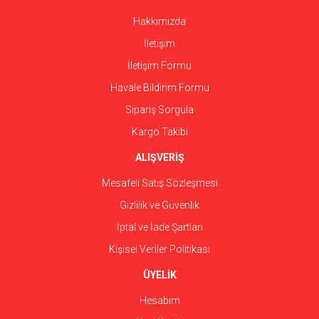
Bu ürüne benzer farklı alternatifler olmalı.
Hakkımızda
İletişim
İletişim Formu
Havale Bildirim Formu
Gönder
Sipariş Sorgula
Kargo Takibi
ALIŞVERİŞ
Mesafeli Satış Sözleşmesi
Gizlilik ve Güvenlik
İptal ve İade Şartları
Kişisel Veriler Politikası
ÜYELİK
Hesabım