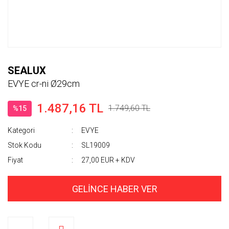
SEALUX
EVYE cr-ni Ø29cm
1.487,16 TL
1.749,60 TL
%15
Kategori
EVYE
Stok Kodu
SL19009
Fiyat
27,00 EUR + KDV
GELİNCE HABER VER