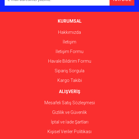
Ürün açıklamasında eksik bilgiler bulunuyor.
Ürün bilgilerinde hatalar bulunuyor.
Ürün fiyatı diğer sitelerden daha pahalı.
KURUMSAL
Bu ürüne benzer farklı alternatifler olmalı.
Hakkımızda
İletişim
İletişim Formu
Havale Bildirim Formu
Gönder
Sipariş Sorgula
Kargo Takibi
ALIŞVERİŞ
Mesafeli Satış Sözleşmesi
Gizlilik ve Güvenlik
İptal ve İade Şartları
Kişisel Veriler Politikası