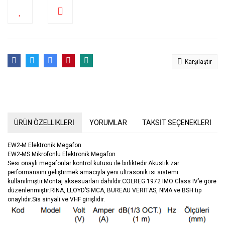
Karşılaştır
ÜRÜN ÖZELLİKLERİ
YORUMLAR
TAKSİT SEÇENEKLERİ
EW2-M Elektronik Megafon
EW2-MS Mikrofonlu Elektronik Megafon
Sesi onaylı megafonlar kontrol kutusu ile birliktedir.Akustik zar
performansını geliştirmek amacıyla yeni ultrasonik ısı sistemi
kullanılmıştır.Montaj aksesuarları dahildir.COLREG 1972 IMO Class IV’e göre
düzenlenmiştir.RINA, LLOYD’S MCA, BUREAU VERITAS, NMA ve BSH tip
onaylıdır.Sis sinyali ve VHF girişlidir.