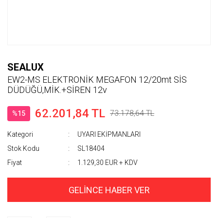
SEALUX
EW2-MS ELEKTRONİK MEGAFON 12/20mt SİS
DÜDÜĞÜ,MİK.+SİREN 12v
62.201,84 TL
73.178,64 TL
%15
Kategori
UYARI EKİPMANLARI
Stok Kodu
SL18404
Fiyat
1.129,30 EUR + KDV
GELİNCE HABER VER