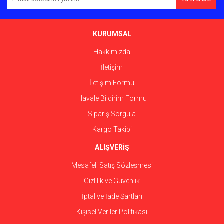
Ürün açıklamasında eksik bilgiler bulunuyor.
Ürün bilgilerinde hatalar bulunuyor.
Ürün fiyatı diğer sitelerden daha pahalı.
KURUMSAL
Bu ürüne benzer farklı alternatifler olmalı.
Hakkımızda
İletişim
İletişim Formu
Havale Bildirim Formu
Gönder
Sipariş Sorgula
Kargo Takibi
ALIŞVERİŞ
Mesafeli Satış Sözleşmesi
Gizlilik ve Güvenlik
İptal ve İade Şartları
Kişisel Veriler Politikası