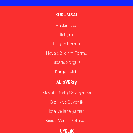
Ürün bilgilerinde hatalar bulunuyor.
Ürün fiyatı diğer sitelerden daha pahalı.
KURUMSAL
Bu ürüne benzer farklı alternatifler olmalı.
Hakkımızda
İletişim
İletişim Formu
Havale Bildirim Formu
Gönder
Sipariş Sorgula
Kargo Takibi
ALIŞVERİŞ
Mesafeli Satış Sözleşmesi
Gizlilik ve Güvenlik
İptal ve İade Şartları
Kişisel Veriler Politikası
ÜYELİK