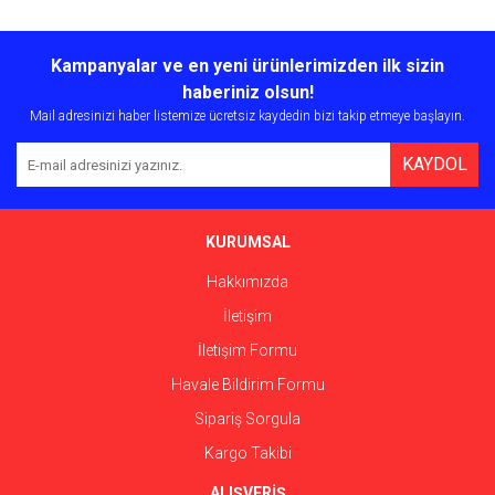
Bu ürünün fiyat bilgisi, resim, ürün açıklamalarında ve diğer
konularda yetersiz gördüğünüz noktaları öneri formunu kullanarak
Bu ürüne ilk yorumu siz yapın!
Kampanyalar ve en yeni ürünlerimizden ilk sizin
tarafımıza iletebilirsiniz.
Görüş ve önerileriniz için teşekkür ederiz.
haberiniz olsun!
Mail adresinizi haber listemize ücretsiz kaydedin bizi takip etmeye başlayın.
Yorum Yaz
Ürün resmi kalitesiz, bozuk veya görüntülenemiyor.
KAYDOL
Ürün açıklamasında eksik bilgiler bulunuyor.
Ürün bilgilerinde hatalar bulunuyor.
Ürün fiyatı diğer sitelerden daha pahalı.
KURUMSAL
Bu ürüne benzer farklı alternatifler olmalı.
Hakkımızda
İletişim
İletişim Formu
Havale Bildirim Formu
Gönder
Sipariş Sorgula
Kargo Takibi
ALIŞVERİŞ