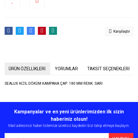
Karşılaştır
ÜRÜN ÖZELLİKLERİ
YORUMLAR
TAKSİT SEÇENEKLERİ
SEALUX KIZIL DÖKÜM KAMPANA ÇAP: 180 MM RENK: SARI
Bu ürünün fiyat bilgisi, resim, ürün açıklamalarında ve diğer
konularda yetersiz gördüğünüz noktaları öneri formunu kullanarak
Bu ürüne ilk yorumu siz yapın!
Kampanyalar ve en yeni ürünlerimizden ilk sizin
tarafımıza iletebilirsiniz.
Görüş ve önerileriniz için teşekkür ederiz.
haberiniz olsun!
Mail adresinizi haber listemize ücretsiz kaydedin bizi takip etmeye başlayın.
Yorum Yaz
Ürün resmi kalitesiz, bozuk veya görüntülenemiyor.