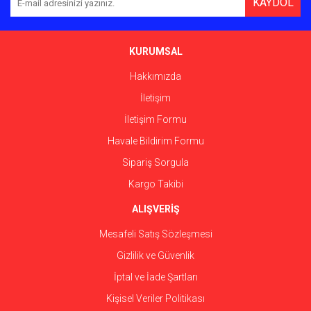
KAYDOL
Ürün açıklamasında eksik bilgiler bulunuyor.
Ürün bilgilerinde hatalar bulunuyor.
Ürün fiyatı diğer sitelerden daha pahalı.
KURUMSAL
Bu ürüne benzer farklı alternatifler olmalı.
Hakkımızda
İletişim
İletişim Formu
Havale Bildirim Formu
Gönder
Sipariş Sorgula
Kargo Takibi
ALIŞVERİŞ
Mesafeli Satış Sözleşmesi
Gizlilik ve Güvenlik
İptal ve İade Şartları
Kişisel Veriler Politikası