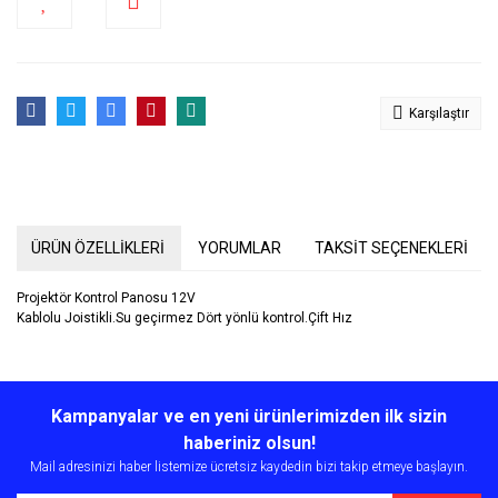
Karşılaştır
ÜRÜN ÖZELLİKLERİ
YORUMLAR
TAKSİT SEÇENEKLERİ
Projektör Kontrol Panosu 12V
Kablolu Joistikli.Su geçirmez Dört yönlü kontrol.Çift Hız
Bu ürünün fiyat bilgisi, resim, ürün açıklamalarında ve diğer
konularda yetersiz gördüğünüz noktaları öneri formunu kullanarak
Bu ürüne ilk yorumu siz yapın!
Kampanyalar ve en yeni ürünlerimizden ilk sizin
tarafımıza iletebilirsiniz.
Görüş ve önerileriniz için teşekkür ederiz.
haberiniz olsun!
Mail adresinizi haber listemize ücretsiz kaydedin bizi takip etmeye başlayın.
Yorum Yaz
Ürün resmi kalitesiz, bozuk veya görüntülenemiyor.