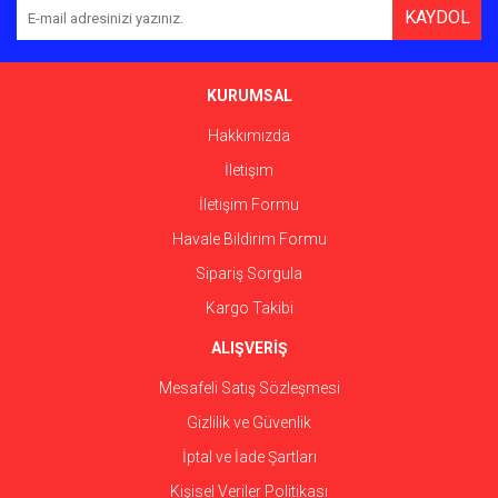
KAYDOL
Ürün açıklamasında eksik bilgiler bulunuyor.
Ürün bilgilerinde hatalar bulunuyor.
Ürün fiyatı diğer sitelerden daha pahalı.
KURUMSAL
Bu ürüne benzer farklı alternatifler olmalı.
Hakkımızda
İletişim
İletişim Formu
Havale Bildirim Formu
Gönder
Sipariş Sorgula
Kargo Takibi
ALIŞVERİŞ
Mesafeli Satış Sözleşmesi
Gizlilik ve Güvenlik
İptal ve İade Şartları
Kişisel Veriler Politikası