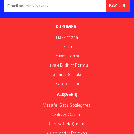
KAYDOL
Ürün açıklamasında eksik bilgiler bulunuyor.
Ürün bilgilerinde hatalar bulunuyor.
Ürün fiyatı diğer sitelerden daha pahalı.
KURUMSAL
Bu ürüne benzer farklı alternatifler olmalı.
Hakkımızda
İletişim
İletişim Formu
Havale Bildirim Formu
Gönder
Sipariş Sorgula
Kargo Takibi
ALIŞVERİŞ
Mesafeli Satış Sözleşmesi
Gizlilik ve Güvenlik
İptal ve İade Şartları
Kişisel Veriler Politikası