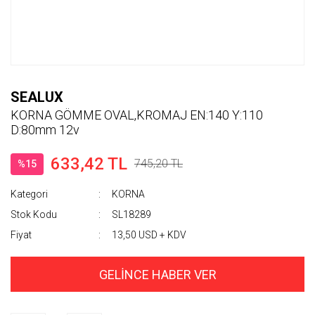
SEALUX
KORNA GÖMME OVAL,KROMAJ EN:140 Y:110
D:80mm 12v
633,42 TL
745,20 TL
%15
Kategori
KORNA
Stok Kodu
SL18289
Fiyat
13,50 USD + KDV
GELİNCE HABER VER