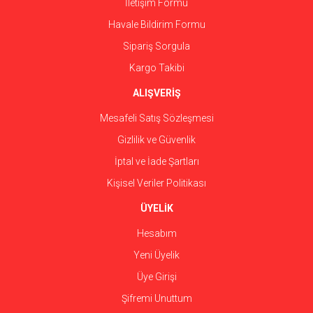
İletişim Formu
Havale Bildirim Formu
Gönder
Sipariş Sorgula
Kargo Takibi
ALIŞVERİŞ
Mesafeli Satış Sözleşmesi
Gizlilik ve Güvenlik
İptal ve İade Şartları
Kişisel Veriler Politikası
ÜYELİK
Hesabım
Yeni Üyelik
Üye Girişi
Şifremi Unuttum