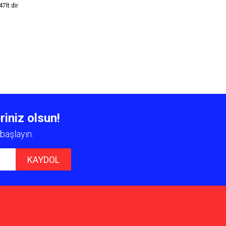
7lt.dir
 iletebilirsiniz.
riniz olsun!
başlayın.
KAYDOL