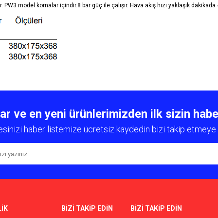
. PW3 model kornalar içindir.8 bar güç ile çalışır. Hava akış hızı yaklaşık dakikada 4
diğer konularda yetersiz gördüğünüz noktaları öneri formunu kullanarak tarafımıza
Bu ürüne ilk yorumu siz yapın!
 ve en yeni ürünlerimizden ilk sizin habe
esinizi haber listemize ücretsiz kaydedin bizi takip etmeye 
Yorum Yaz
İK
BİZİ TAKİP EDİN
BİZİ TAKİP EDİN