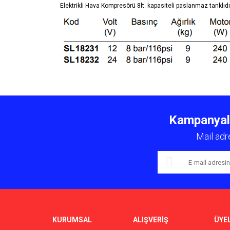
Elektrikli Hava Kompresörü 8lt. kapasiteli paslanmaz tanklıdır
Bu ürünün fiyat bilgisi, resim, ürün açıklamalarında ve 
Görüş ve önerileriniz için teşekkür ederiz.
Kampanyalar
Ürün resmi kalitesiz, bozuk veya görüntülenemiyor.
Mail adr
Ürün açıklamasında eksik bilgiler bulunuyor.
Ürün bilgilerinde hatalar bulunuyor.
Ürün fiyatı diğer sitelerden daha pahalı.
Bu ürüne benzer farklı alternatifler olmalı.
KURUMSAL
ALIŞVERİŞ
ÜYEL