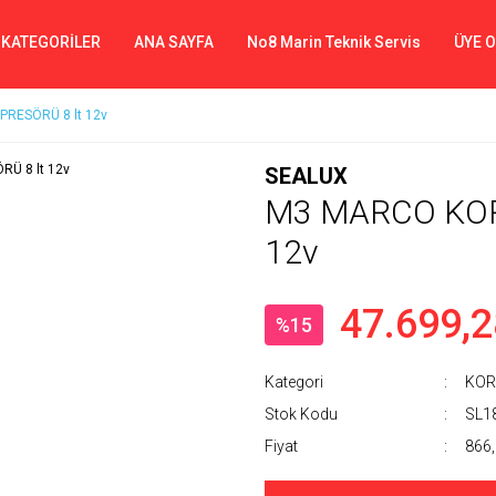
 KATEGORİLER
ANA SAYFA
No8 Marin Teknik Servis
ÜYE 
RESÖRÜ 8 lt 12v
SEALUX
M3 MARCO KOR
12v
47.699,2
%15
Kategori
KO
Stok Kodu
SL1
Fiyat
866