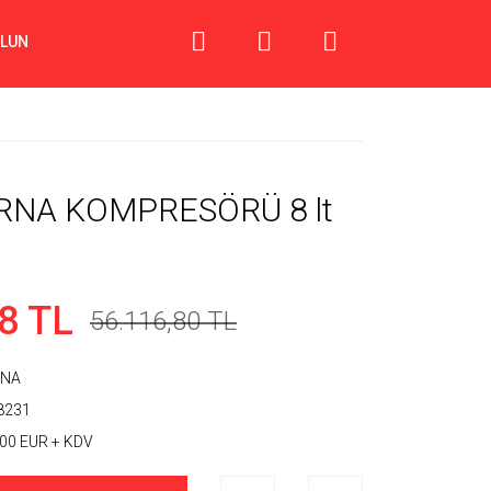
OLUN
NA KOMPRESÖRÜ 8 lt
8 TL
56.116,80 TL
RNA
8231
,00 EUR + KDV