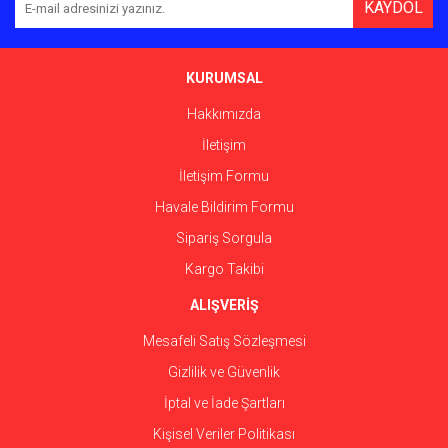
KAYDOL
Ürün açıklamasında eksik bilgiler bulunuyor.
Ürün bilgilerinde hatalar bulunuyor.
Ürün fiyatı diğer sitelerden daha pahalı.
KURUMSAL
Bu ürüne benzer farklı alternatifler olmalı.
Hakkımızda
İletişim
İletişim Formu
Havale Bildirim Formu
Gönder
Sipariş Sorgula
Kargo Takibi
ALIŞVERİŞ
Mesafeli Satış Sözleşmesi
Gizlilik ve Güvenlik
İptal ve İade Şartları
Kişisel Veriler Politikası