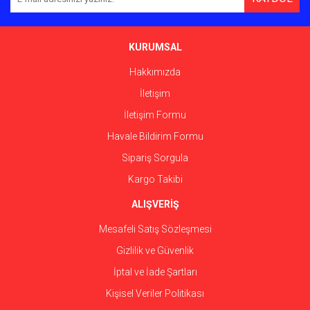
Ürün açıklamasında eksik bilgiler bulunuyor.
Ürün bilgilerinde hatalar bulunuyor.
Ürün fiyatı diğer sitelerden daha pahalı.
KURUMSAL
Bu ürüne benzer farklı alternatifler olmalı.
Hakkımızda
İletişim
İletişim Formu
Havale Bildirim Formu
Gönder
Sipariş Sorgula
Kargo Takibi
ALIŞVERİŞ
Mesafeli Satış Sözleşmesi
Gizlilik ve Güvenlik
İptal ve İade Şartları
Kişisel Veriler Politikası