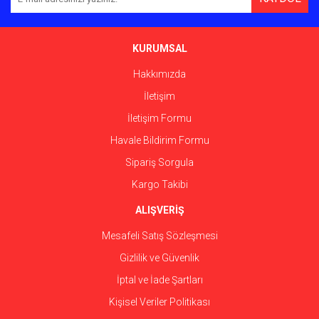
Ürün açıklamasında eksik bilgiler bulunuyor.
Ürün bilgilerinde hatalar bulunuyor.
Ürün fiyatı diğer sitelerden daha pahalı.
KURUMSAL
Bu ürüne benzer farklı alternatifler olmalı.
Hakkımızda
İletişim
İletişim Formu
Havale Bildirim Formu
Gönder
Sipariş Sorgula
Kargo Takibi
ALIŞVERİŞ
Mesafeli Satış Sözleşmesi
Gizlilik ve Güvenlik
İptal ve İade Şartları
Kişisel Veriler Politikası