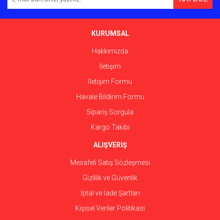
Ürün açıklamasında eksik bilgiler bulunuyor.
Ürün bilgilerinde hatalar bulunuyor.
Ürün fiyatı diğer sitelerden daha pahalı.
KURUMSAL
Bu ürüne benzer farklı alternatifler olmalı.
Hakkımızda
İletişim
İletişim Formu
Havale Bildirim Formu
Gönder
Sipariş Sorgula
Kargo Takibi
ALIŞVERİŞ
Mesafeli Satış Sözleşmesi
Gizlilik ve Güvenlik
İptal ve İade Şartları
Kişisel Veriler Politikası