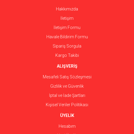
Bu ürüne benzer farklı alternatifler olmalı.
Hakkımızda
İletişim
İletişim Formu
Havale Bildirim Formu
Gönder
Sipariş Sorgula
Kargo Takibi
ALIŞVERİŞ
Mesafeli Satış Sözleşmesi
Gizlilik ve Güvenlik
İptal ve İade Şartları
Kişisel Veriler Politikası
ÜYELİK
Hesabım