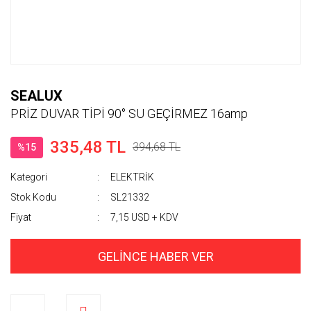
SEALUX
PRİZ DUVAR TİPİ 90° SU GEÇİRMEZ 16amp
335,48 TL
394,68 TL
%15
Kategori
ELEKTRİK
Stok Kodu
SL21332
Fiyat
7,15 USD + KDV
GELİNCE HABER VER