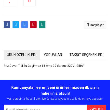
Karşılaştır
ÜRÜN ÖZELLİKLERİ
YORUMLAR
TAKSİT SEÇENEKLERİ
Priz Duvar Tipi Su Geçirmez 16 Amp 90 derece 220V - 250V
Bu ürünün fiyat bilgisi, resim, ürün açıklamalarında ve diğer
konularda yetersiz gördüğünüz noktaları öneri formunu kullanarak
Bu ürüne ilk yorumu siz yapın!
Kampanyalar ve en yeni ürünlerimizden ilk sizin
tarafımıza iletebilirsiniz.
Görüş ve önerileriniz için teşekkür ederiz.
haberiniz olsun!
Mail adresinizi haber listemize ücretsiz kaydedin bizi takip etmeye başlayın.
Yorum Yaz
Ürün resmi kalitesiz, bozuk veya görüntülenemiyor.
KAYDOL