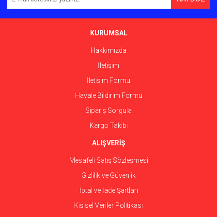
Ürün açıklamasında eksik bilgiler bulunuyor.
Ürün bilgilerinde hatalar bulunuyor.
Ürün fiyatı diğer sitelerden daha pahalı.
KURUMSAL
Bu ürüne benzer farklı alternatifler olmalı.
Hakkımızda
İletişim
İletişim Formu
Havale Bildirim Formu
Gönder
Sipariş Sorgula
Kargo Takibi
ALIŞVERİŞ
Mesafeli Satış Sözleşmesi
Gizlilik ve Güvenlik
İptal ve İade Şartları
Kişisel Veriler Politikası