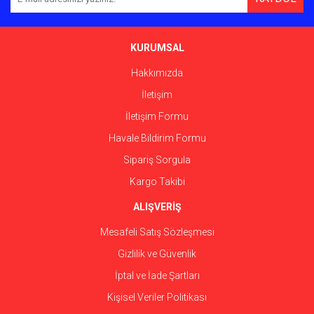
Ürün açıklamasında eksik bilgiler bulunuyor.
Ürün bilgilerinde hatalar bulunuyor.
Ürün fiyatı diğer sitelerden daha pahalı.
KURUMSAL
Bu ürüne benzer farklı alternatifler olmalı.
Hakkımızda
İletişim
İletişim Formu
Havale Bildirim Formu
Gönder
Sipariş Sorgula
Kargo Takibi
ALIŞVERİŞ
Mesafeli Satış Sözleşmesi
Gizlilik ve Güvenlik
İptal ve İade Şartları
Kişisel Veriler Politikası