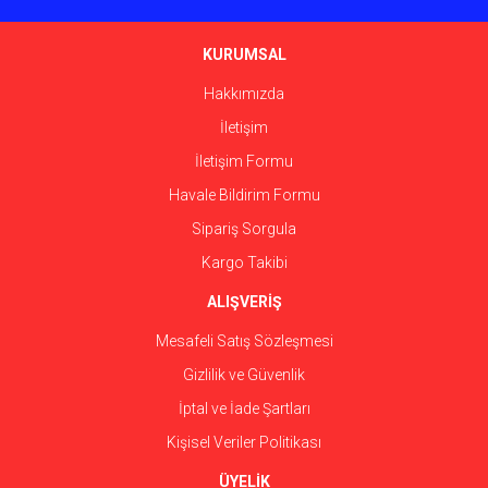
Ürün bilgilerinde hatalar bulunuyor.
Ürün fiyatı diğer sitelerden daha pahalı.
KURUMSAL
Bu ürüne benzer farklı alternatifler olmalı.
Hakkımızda
İletişim
İletişim Formu
Havale Bildirim Formu
Gönder
Sipariş Sorgula
Kargo Takibi
ALIŞVERİŞ
Mesafeli Satış Sözleşmesi
Gizlilik ve Güvenlik
İptal ve İade Şartları
Kişisel Veriler Politikası
ÜYELİK