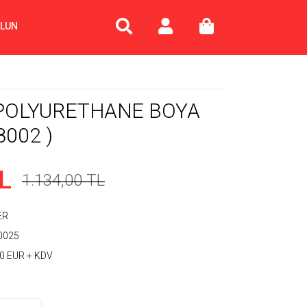
OLUN
POLYURETHANE BOYA
8002 )
L
1.134,00 TL
ER
0025
0 EUR + KDV