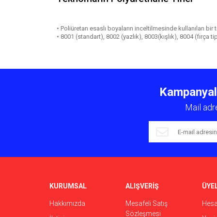
• Poliüretan esaslı boyaların inceltilmesinde kullanılan bir t
• 8001 (standart), 8002 (yazlık), 8003(kışlık), 8004 (fırça ti
Bu ürünün fiyat bilgisi, resim, ürün açıklamalarında ve 
Görüş ve önerileriniz için teşekkür ederiz.
Kampanyalar
Ürün resmi kalitesiz, bozuk veya görüntülenemiyor.
Mail adr
Ürün açıklamasında eksik bilgiler bulunuyor.
Ürün bilgilerinde hatalar bulunuyor.
Ürün fiyatı diğer sitelerden daha pahalı.
Bu ürüne benzer farklı alternatifler olmalı.
KURUMSAL
ALIŞVERİŞ
ÜYEL
Hakkımızda
Mesafeli Satış
Hes
Sözleşmesi