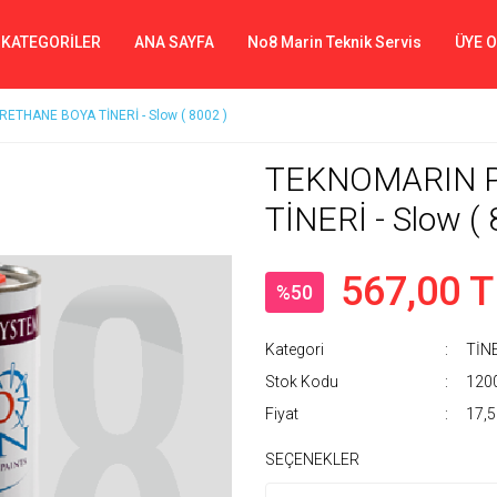
 KATEGORİLER
ANA SAYFA
No8 Marin Teknik Servis
ÜYE 
THANE BOYA TİNERİ - Slow ( 8002 )
TEKNOMARIN 
TİNERİ - Slow ( 
567,00 T
%50
Kategori
TİN
Stok Kodu
120
Fiyat
17,5
SEÇENEKLER