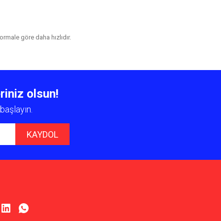
 normale göre daha hızlıdır.
 iletebilirsiniz.
riniz olsun!
başlayın.
KAYDOL