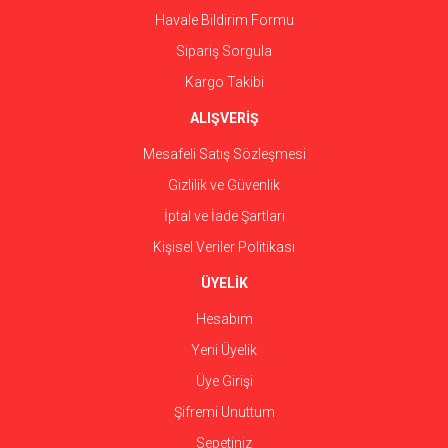
Havale Bildirim Formu
Gönder
Sipariş Sorgula
Kargo Takibi
ALIŞVERİŞ
Mesafeli Satış Sözleşmesi
Gizlilik ve Güvenlik
İptal ve İade Şartları
Kişisel Veriler Politikası
ÜYELİK
Hesabım
Yeni Üyelik
Üye Girişi
Şifremi Unuttum
Sepetiniz