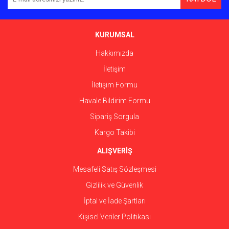
Ürün açıklamasında eksik bilgiler bulunuyor.
Ürün bilgilerinde hatalar bulunuyor.
Ürün fiyatı diğer sitelerden daha pahalı.
KURUMSAL
Bu ürüne benzer farklı alternatifler olmalı.
Hakkımızda
İletişim
İletişim Formu
Havale Bildirim Formu
Gönder
Sipariş Sorgula
Kargo Takibi
ALIŞVERİŞ
Mesafeli Satış Sözleşmesi
Gizlilik ve Güvenlik
İptal ve İade Şartları
Kişisel Veriler Politikası