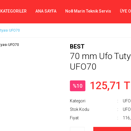
 KATEGORİLER
ANA SAYFA
No8 Marin Teknik Servis
ÜYE 
utyası UFO70
BEST
70 mm Ufo Tutya
UFO70
125,71 T
%10
Kategori
UFO
Stok Kodu
UFO
Fiyat
116,