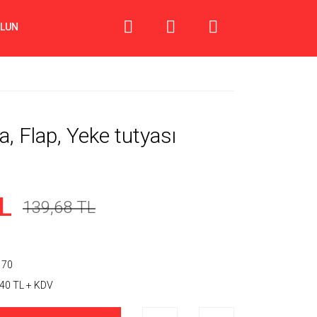
OLUN
, Flap, Yeke tutyası
L
139,68 TL
 70
40 TL + KDV