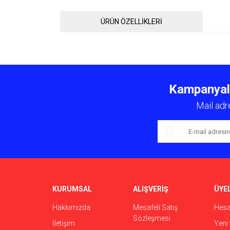
ÜRÜN ÖZELLİKLERİ
Bu ürünün fiyat bilgisi, resim, ürün açıklamalarında ve 
Görüş ve önerileriniz için teşekkür ederiz.
Kampanyalar
Ürün resmi kalitesiz, bozuk veya görüntülenemiyor.
Mail adr
Ürün açıklamasında eksik bilgiler bulunuyor.
Ürün bilgilerinde hatalar bulunuyor.
Ürün fiyatı diğer sitelerden daha pahalı.
Bu ürüne benzer farklı alternatifler olmalı.
KURUMSAL
ALIŞVERİŞ
ÜYEL
Hakkımızda
Mesafeli Satış
Hes
Sözleşmesi
İletişim
Yeni 