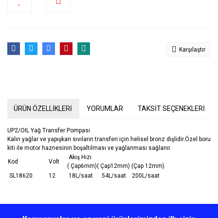
Karşılaştır
ÜRÜN ÖZELLİKLERİ
YORUMLAR
TAKSİT SEÇENEKLERİ
UP2/OIL Yağ Transfer Pompası
Kalın yağlar ve yapışkan sıvıların transferi için helisel bronz dişlidir.Özel boru
kiti ile motor haznesinin boşaltılması ve yağlanması sağlanır.
Akış Hızı
Kod
Volt
( Çap6mm)( Çap12mm) (Çap 12mm)
SL18620
12
18L/saat 54L/saat 200L/saat
Bu ürünün fiyat bilgisi, resim, ürün açıklamalarında ve diğer
konularda yetersiz gördüğünüz noktaları öneri formunu kullanarak
Bu ürüne ilk yorumu siz yapın!