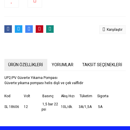
Karşılaştır
ÜRÜN ÖZELLİKLERİ
YORUMLAR
TAKSİT SEÇENEKLERİ
UP2/PV Güverte Yıkama Pompası
Güverte yıkama pompası helis dişli ve çek valflidir
Kod
Volt
Basınç
Akış Hızı
Tüketim
Sigorta
1,5 bar 22
SL 18606
12
10L/dk.
3A/1,5A
5A
psi
Bu ürünün fiyat bilgisi, resim, ürün açıklamalarında ve diğer
konularda yetersiz gördüğünüz noktaları öneri formunu kullanarak