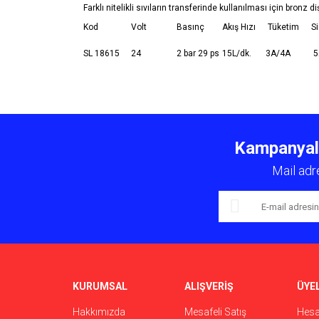
Farklı nitelikli sıvıların transferinde kullanılması için bronz diş
Kod
Volt
Basınç
Akış Hızı
Tüketim
S
SL 18615
24
2 bar 29 ps
15L/dk.
3A/4A
5
Bu ürünün fiyat bilgisi, resim, ürün açıklamalarında ve 
Görüş ve önerileriniz için teşekkür ederiz.
Kampanyalar
Ürün resmi kalitesiz, bozuk veya görüntülenemiyor.
Mail adr
Ürün açıklamasında eksik bilgiler bulunuyor.
Ürün bilgilerinde hatalar bulunuyor.
Ürün fiyatı diğer sitelerden daha pahalı.
Bu ürüne benzer farklı alternatifler olmalı.
KURUMSAL
ALIŞVERİŞ
ÜYEL
Hakkımızda
Mesafeli Satış
Hes