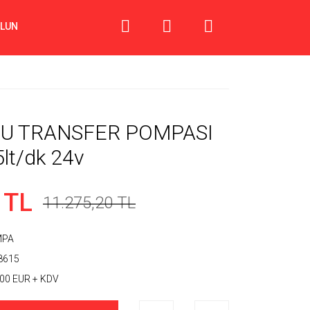
OLUN
 SU TRANSFER POMPASI
lt/dk 24v
 TL
11.275,20 TL
MPA
8615
,00 EUR + KDV