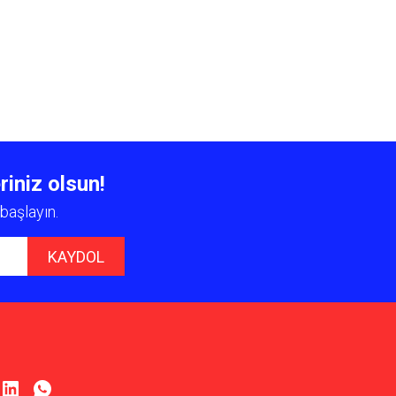
 iletebilirsiniz.
riniz olsun!
başlayın.
KAYDOL