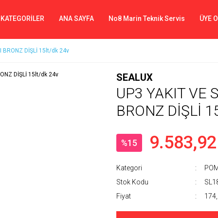
 KATEGORİLER
ANA SAYFA
No8 Marin Teknik Servis
ÜYE 
BRONZ DİŞLİ 15lt/dk 24v
SEALUX
UP3 YAKIT VE
BRONZ DİŞLİ 15
9.583,92
%15
Kategori
PO
Stok Kodu
SL1
Fiyat
174