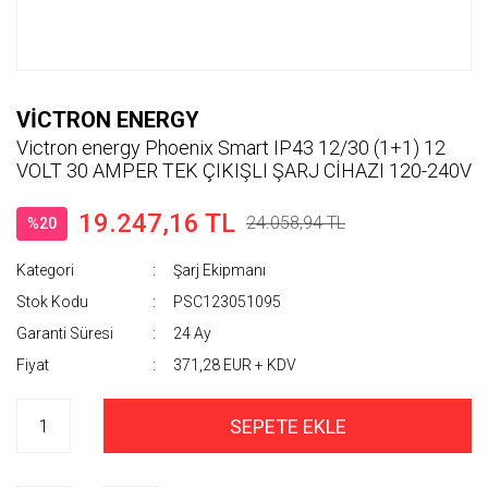
VİCTRON ENERGY
Victron energy Phoenix Smart IP43 12/30 (1+1) 12
VOLT 30 AMPER TEK ÇIKIŞLI ŞARJ CİHAZI 120-240V
19.247,16 TL
24.058,94 TL
%20
Kategori
Şarj Ekipmanı
Stok Kodu
PSC123051095
Garanti Süresi
24 Ay
Fiyat
371,28 EUR + KDV
SEPETE EKLE