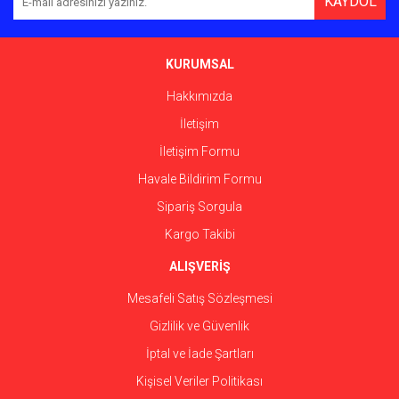
KAYDOL
Ürün açıklamasında eksik bilgiler bulunuyor.
Ürün bilgilerinde hatalar bulunuyor.
Ürün fiyatı diğer sitelerden daha pahalı.
KURUMSAL
Bu ürüne benzer farklı alternatifler olmalı.
Hakkımızda
İletişim
İletişim Formu
Havale Bildirim Formu
Gönder
Sipariş Sorgula
Kargo Takibi
ALIŞVERİŞ
Mesafeli Satış Sözleşmesi
Gizlilik ve Güvenlik
İptal ve İade Şartları
Kişisel Veriler Politikası