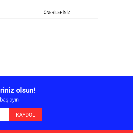
ÖNERİLERİNİZ
 iletebilirsiniz.
riniz olsun!
başlayın.
KAYDOL