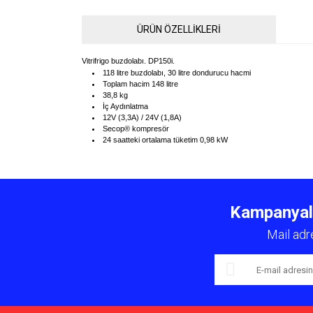
ÜRÜN ÖZELLİKLERİ
Vitrifrigo buzdolabı. DP150i.
118 litre buzdolabı, 30 litre dondurucu hacmi
Toplam hacim 148 litre
38,8 kg
İç Aydınlatma
12V (3,3A) / 24V (1,8A)
Secop® kompresör
24 saatteki ortalama tüketim 0,98 kW
Bu ürünün fiyat bilgisi, resim, ürün açıklamalarında ve 
Görüş ve önerileriniz için teşekkür ederiz.
Kampanyalar
Ürün resmi kalitesiz, bozuk veya görüntülenemiyor.
Mail adr
Ürün açıklamasında eksik bilgiler bulunuyor.
Ürün bilgilerinde hatalar bulunuyor.
Ürün fiyatı diğer sitelerden daha pahalı.
Bu ürüne benzer farklı alternatifler olmalı.