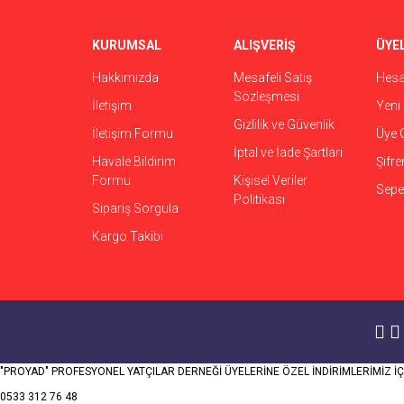
KURUMSAL
ALIŞVERİŞ
ÜYEL
Hakkımızda
Mesafeli Satış
Hes
Sözleşmesi
İletişim
Yeni 
Gizlilik ve Güvenlik
İletişim Formu
Üye G
İptal ve İade Şartları
Havale Bildirim
Şifr
Formu
Kişisel Veriler
Sepet
Politikası
Sipariş Sorgula
Kargo Takibi
"PROYAD" PROFESYONEL YATÇILAR DERNEĞİ ÜYELERİNE ÖZEL İNDİRİMLERİMİZ İÇİ
0533 312 76 48