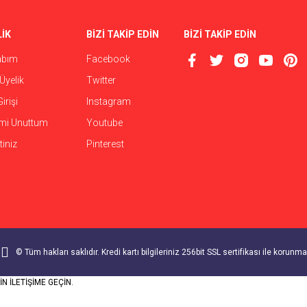
İK
BİZİ TAKİP EDİN
BİZİ TAKİP EDİN
abım
Facebook
Gönder
Üyelik
Twitter
irişi
Instagram
emi Unuttum
Youtube
iniz
Pinterest
© Tüm hakları saklıdır. Kredi kartı bilgileriniz 256bit SSL sertifikası ile korunma
N İLETİŞİME GEÇİN.