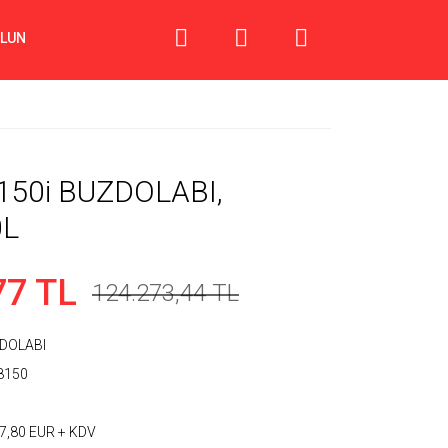
OLUN
150i BUZDOLABI,
0L
77 TL
124.273,44 TL
DOLABI
8150
7,80 EUR + KDV