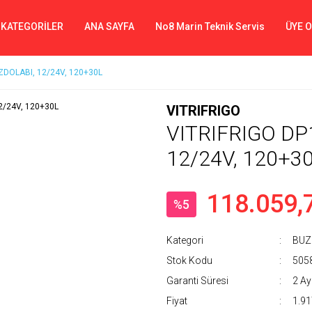
 KATEGORİLER
ANA SAYFA
No8 Marin Teknik Servis
ÜYE 
ZDOLABI, 12/24V, 120+30L
VITRIFRIGO
VITRIFRIGO DP
12/24V, 120+3
118.059,
%5
Kategori
BUZ
Stok Kodu
505
Garanti Süresi
2 Ay
Fiyat
1.91