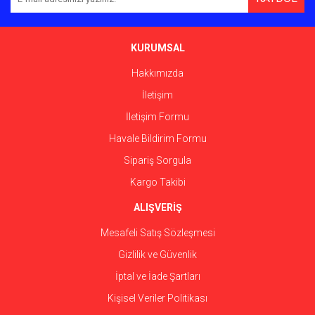
Ürün açıklamasında eksik bilgiler bulunuyor.
Ürün bilgilerinde hatalar bulunuyor.
Ürün fiyatı diğer sitelerden daha pahalı.
KURUMSAL
Bu ürüne benzer farklı alternatifler olmalı.
Hakkımızda
İletişim
İletişim Formu
Havale Bildirim Formu
Gönder
Sipariş Sorgula
Kargo Takibi
ALIŞVERİŞ
Mesafeli Satış Sözleşmesi
Gizlilik ve Güvenlik
İptal ve İade Şartları
Kişisel Veriler Politikası