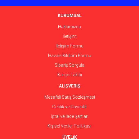
Ürün bilgilerinde hatalar bulunuyor.
Ürün fiyatı diğer sitelerden daha pahalı.
KURUMSAL
Bu ürüne benzer farklı alternatifler olmalı.
Hakkımızda
İletişim
İletişim Formu
Havale Bildirim Formu
Gönder
Sipariş Sorgula
Kargo Takibi
ALIŞVERİŞ
Mesafeli Satış Sözleşmesi
Gizlilik ve Güvenlik
İptal ve İade Şartları
Kişisel Veriler Politikası
ÜYELİK