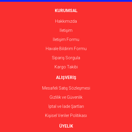
Ürün bilgilerinde hatalar bulunuyor.
Ürün fiyatı diğer sitelerden daha pahalı.
KURUMSAL
Bu ürüne benzer farklı alternatifler olmalı.
Hakkımızda
İletişim
İletişim Formu
Havale Bildirim Formu
Gönder
Sipariş Sorgula
Kargo Takibi
ALIŞVERİŞ
Mesafeli Satış Sözleşmesi
Gizlilik ve Güvenlik
İptal ve İade Şartları
Kişisel Veriler Politikası
ÜYELİK